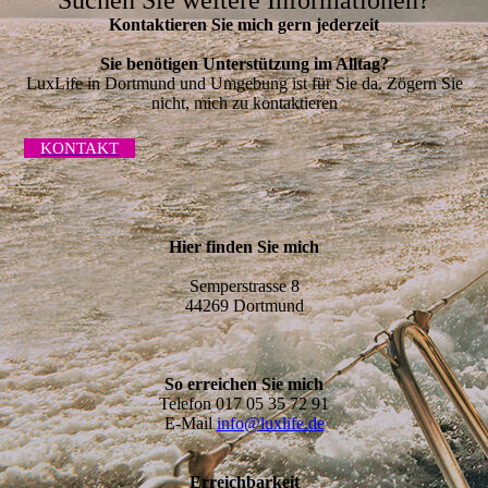
Suchen Sie weitere Informationen?
Kontaktieren Sie mich gern jederzeit
Sie benötigen Unterstützung im Alltag?
LuxLife in Dortmund und Umgebung ist für Sie da. Zögern Sie
nicht, mich zu kontaktieren
KONTAKT
Hier finden Sie mich
Semperstrasse 8
44269 Dortmund
So erreichen Sie mich
Telefon 017 05 35 72 91
E-Mail
info@luxlife.de
Erreichbarkeit